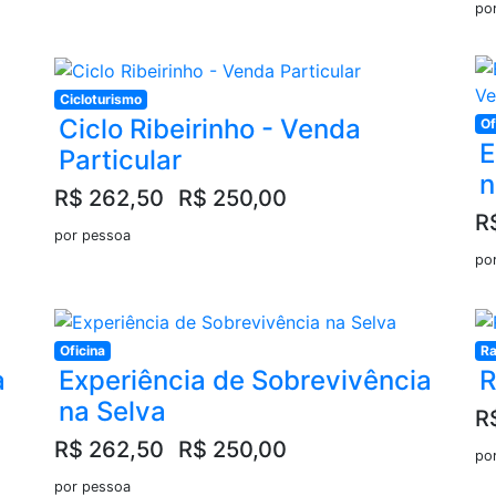
po
Cicloturismo
Ciclo Ribeirinho - Venda
Of
E
Particular
n
R$ 262,50
R$ 250,00
R
por pessoa
po
Oficina
Ra
a
Experiência de Sobrevivência
R
na Selva
R
R$ 262,50
R$ 250,00
po
por pessoa