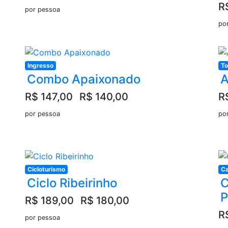
R
por pessoa
po
Ingresso
To
Combo Apaixonado
A
R$ 147,00
R$ 140,00
R
por pessoa
po
Cicloturismo
Ca
Ciclo Ribeirinho
C
P
R$ 189,00
R$ 180,00
R
por pessoa