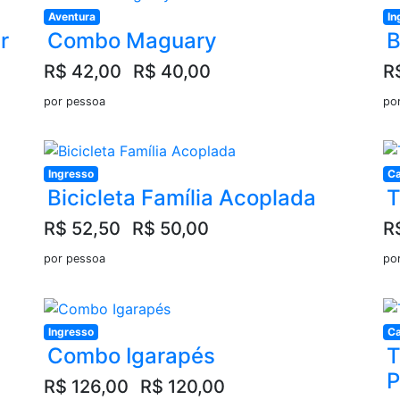
Aventura
In
r
Combo Maguary
B
R$ 42,00
R$ 40,00
R
por pessoa
po
Ingresso
Ca
Bicicleta Família Acoplada
T
R$ 52,50
R$ 50,00
R
por pessoa
po
Ingresso
Ca
Combo Igarapés
T
P
R$ 126,00
R$ 120,00