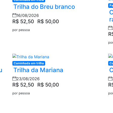
Trilha do Breu branco
Pa
C
16/08/2026
r
R$ 52,50
R$ 50,00
por pessoa
R
po
Caminhada em trilha
Ca
u
Trilha da Mariana
C
23/08/2026
R$ 52,50
R$ 50,00
R
por pessoa
po